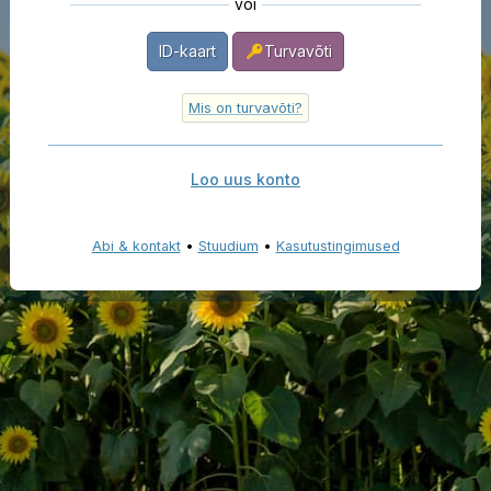
või
ID-kaart
Turvavõti
Mis on turvavõti?
Loo uus konto
Abi & kontakt
•
Stuudium
•
Kasutustingimused